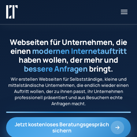
Startseite
Webseiten für Unternehmen, die
Fallstudien
einen
modernen Internetauftritt
haben wollen, der mehr und
Über uns
bessere Anfragen
bringt.
Wir erstellen Webseiten für Selbstständige, kleine und
Kostenloses Beratungsgespräch
mittelständische Unternehmen, die endlich wieder einen
Auftritt wollen, der zu ihnen passt, ihr Unternehmen
professionell präsentiert und aus Besuchern echte
Anfragen macht.
Jetzt kostenloses Beratungsgespräch
sichern