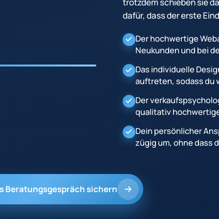
trotzdem schieben sie da
dafür, dass der erste Eind
Der hochwertige Webau
Neukunden und bei de
Das individuelle Desi
auftreten, sodass du w
Der verkaufspsycholog
qualitativ hochwertig
Dein persönlicher Ans
zügig um, ohne dass du
es Beratungsgespräch sichern