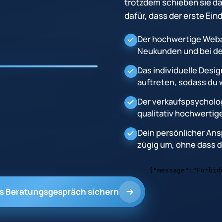
trotzdem schieben sie da
dafür, dass der erste Eind
Der hochwertige Webau
Neukunden und bei de
Das individuelle Desi
auftreten, sodass du w
Der verkaufspsycholog
qualitativ hochwertig
Dein persönlicher Ans
zügig um, ohne dass du
es Beratungsgespräch sichern