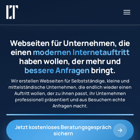
Startseite
Webseiten für Unternehmen, die
Fallstudien
einen
modernen Internetauftritt
haben wollen, der mehr und
Über uns
bessere Anfragen
bringt.
Wir erstellen Webseiten für Selbstständige, kleine und
Kostenloses Beratungsgespräch
mittelständische Unternehmen, die endlich wieder einen
Auftritt wollen, der zu ihnen passt, ihr Unternehmen
professionell präsentiert und aus Besuchern echte
Anfragen macht.
Jetzt kostenloses Beratungsgespräch
sichern