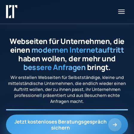
Startseite
Webseiten für Unternehmen, die
Fallstudien
einen
modernen Internetauftritt
haben wollen, der mehr und
Über uns
bessere Anfragen
bringt.
Wir erstellen Webseiten für Selbstständige, kleine und
Kostenloses Beratungsgespräch
mittelständische Unternehmen, die endlich wieder einen
Auftritt wollen, der zu ihnen passt, ihr Unternehmen
professionell präsentiert und aus Besuchern echte
Anfragen macht.
Jetzt kostenloses Beratungsgespräch
sichern