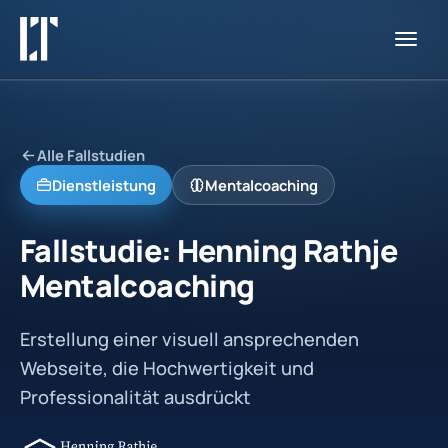
Startseite
Fallstudien
Alle Fallstudien
Dienstleistung
Mentalcoaching
Über uns
Fallstudie: Henning Rathje
Kostenloses Beratungsgespräch
Mentalcoaching
Erstellung einer visuell ansprechenden
Webseite, die Hochwertigkeit und
Professionalität ausdrückt